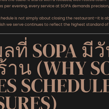
es per evening, every service at SOPA demands precision, 
hedule is not simply about closing the restaurant—it is ab
sh we serve continues to reflect the highest standard of 
ลที่ SOPA มีว
ร้าน (WHY S
ES SCHEDUL
SURES)