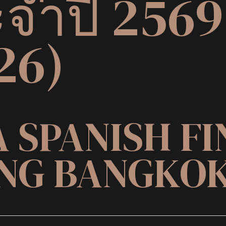
จำปี 2569
26)
 SPANISH FI
ING BANGKO