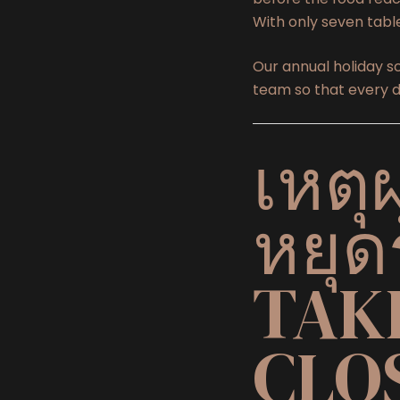
With only seven tabl
Our annual holiday sc
team so that every di
เหตุผ
หยุด
TAK
CLO