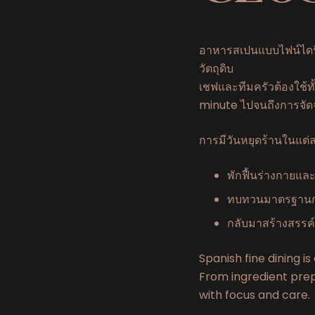
อาหารสเปนแบบไฟน์ไดนิ่ง
วัตถุดิบ
เชฟและทีมครัวต้องใช้ทั
minute ไปจนถึงการจัดจาน
การมีวันหยุดร้านในแต่ล
พักฟื้นร่างกายแล
ทบทวนมาตรฐาน
กลับมาสร้างสรรค
Spanish fine dining i
From ingredient prep
with focus and care.