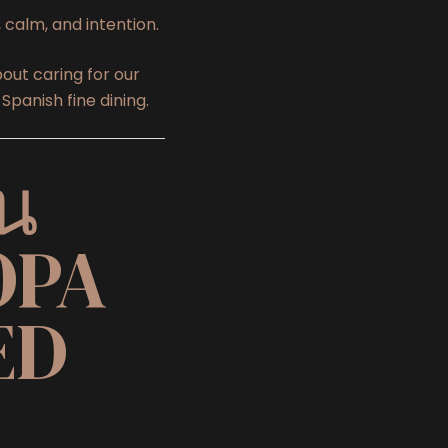
calm, and intention.
out caring for our
Spanish fine dining.
ัน
OPA
ED