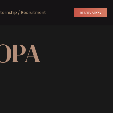
nternship / Recruitment
RESERVATION
SOPA