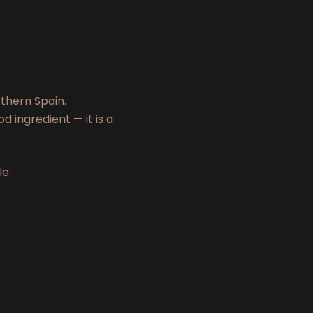
rthern Spain.
 ingredient — it is a
e: