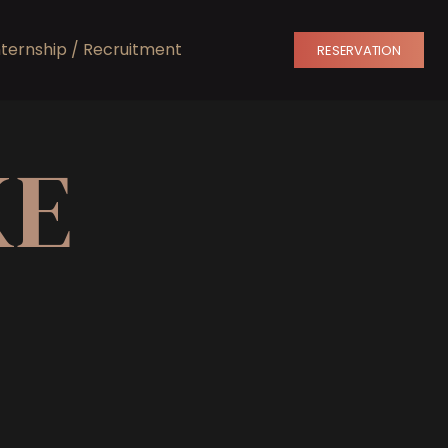
nternship / Recruitment
RESERVATION
KE