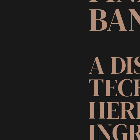
BA
A DI
TEC
HER
ING