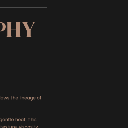
PHY
ows the lineage of
gentle heat. This
exture, viscosity,