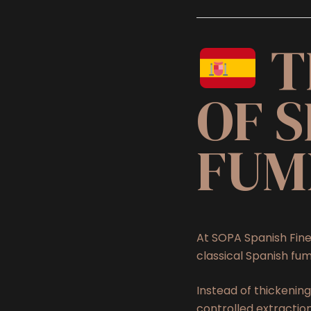
T
OF S
FUM
At SOPA Spanish Fine
classical Spanish fum
Instead of thickening
controlled extraction