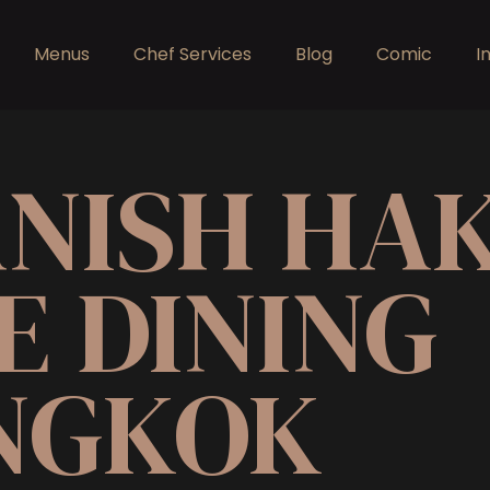
Menus
Chef Services
Blog
Comic
I
ANISH HA
E DINING
NGKOK