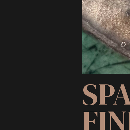
SP
FIN