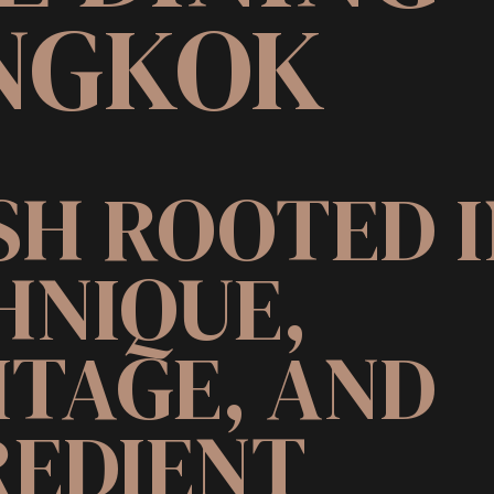
NGKOK
SH ROOTED 
HNIQUE,
ITAGE, AND
REDIENT