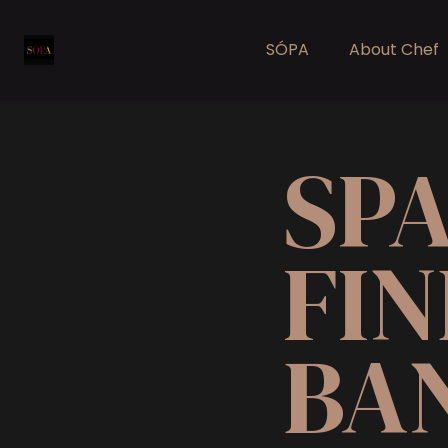
SÓPA
About Chef
SP
FIN
BA