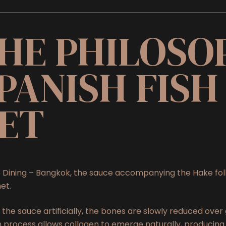
HE PHILOSO
PANISH FISH
ET
 Dining – Bangkok, the sauce accompanying the Hake foll
et.
 the sauce artificially, the bones are slowly reduced over 
 process allows collagen to emerge naturally, producing t